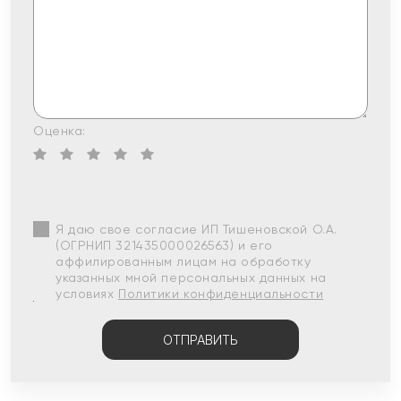
Оценка:
Я даю свое согласие ИП Тишеновской О.А.
(ОГРНИП 321435000026563) и его
аффилированным лицам на обработку
указанных мной персональных данных на
условиях
Политики конфиденциальности
ОТПРАВИТЬ