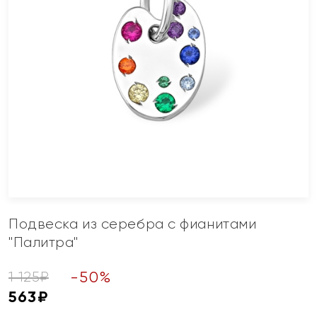
Подвеска из серебра с фианитами
"Палитра"
-
50
%
1 125
₽
563
₽