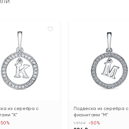
ели
ка из серебра с
Подвеска из серебра с
ами "К"
фианитами "М"
-50%
-50%
1 972 ₽