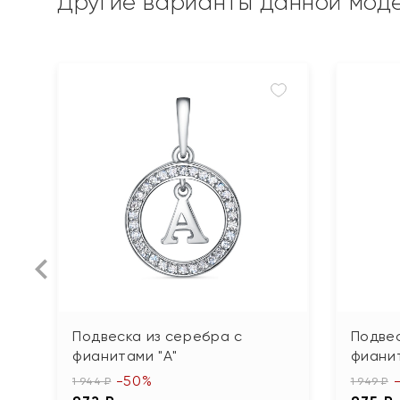
Другие варианты данной мод
Подвеска из серебра с
Подвес
фианитами "А"
фианит
-50%
1 944 ₽
1 949 ₽