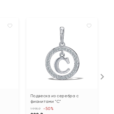
Подвеска из серебра с
П
фианитами "С"
ф
-50%
1 995 ₽
2 