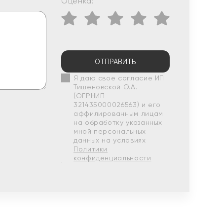
Оценка:
ОТПРАВИТЬ
Я даю свое согласие ИП
Тишеновской О.А.
(ОГРНИП
321435000026563) и его
аффилированным лицам
на обработку указанных
мной персональных
данных на условиях
Политики
конфиденциальности