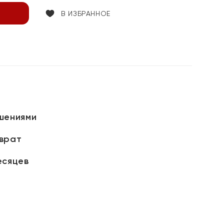
В ИЗБРАННОЕ
шениями
зврат
есяцев