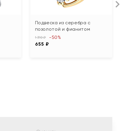
Подвеска из серебра с
П
позолотой и фианитом
п
-50%
1 310 ₽
2 
655 ₽
1 