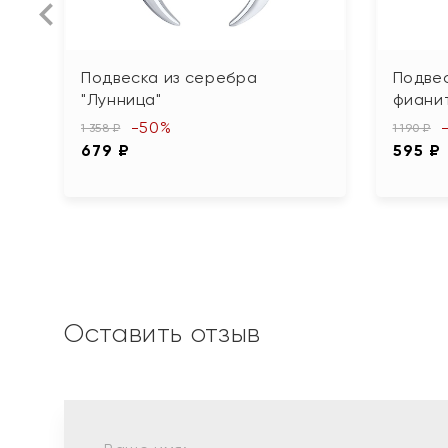
Подвеска из серебра
Подвес
"Лунница"
фиани
-50%
1 358 ₽
1 190 ₽
679 ₽
595 ₽
Оставить отзыв