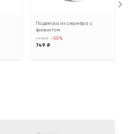
Подвеска из серебра с
П
фианитом
ф
К
-50%
1 498 ₽
749 ₽
1 
9