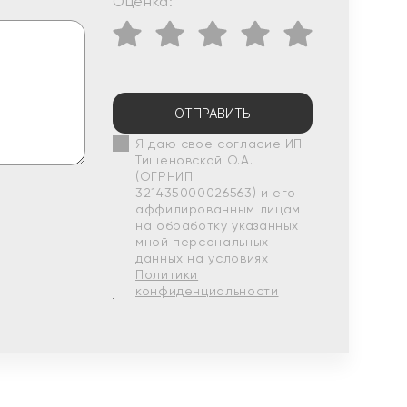
Оценка:
ОТПРАВИТЬ
Я даю свое согласие ИП
Тишеновской О.А.
(ОГРНИП
321435000026563) и его
аффилированным лицам
на обработку указанных
мной персональных
данных на условиях
Политики
конфиденциальности