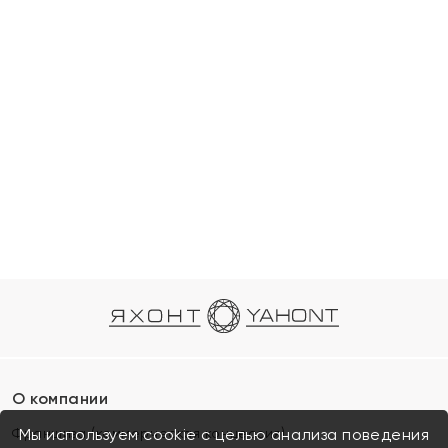
О компании
Франшиза (коммерческая концессия)
Мы используем cookie с целью анализа поведения