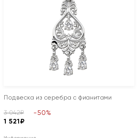
Подвеска из серебра с фианитами
-
50
%
3 042
₽
1 521
₽
Информация