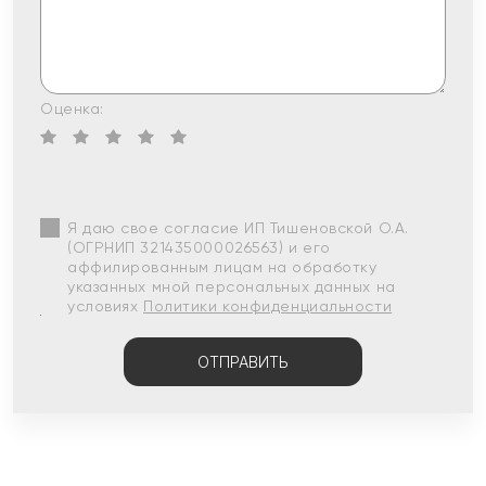
Оценка:
Я даю свое согласие ИП Тишеновской О.А.
(ОГРНИП 321435000026563) и его
аффилированным лицам на обработку
указанных мной персональных данных на
условиях
Политики конфиденциальности
ОТПРАВИТЬ