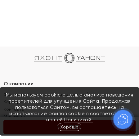
О компании
Франшиза (коммерческая концессия)
Мы используем cookie с целью анализа поведения
посетителей для улучшения Сайта. Продолжая
Карьера в ЯХОНТ
пользоваться Сайтом, вы соглашаетесь на
Контакты
использование файлов cookie в соответствии с
Магазины
нашей
Политикой.
Хорошо
КУПИТЬ
Покупателям