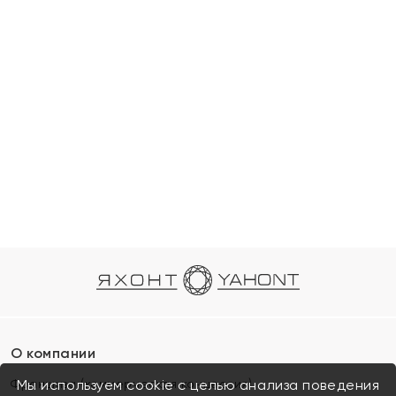
О компании
Франшиза (коммерческая концессия)
Мы используем cookie с целью анализа поведения