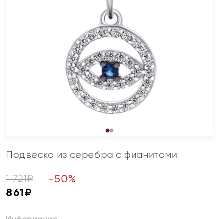
Подвеска из серебра с фианитами
-
50
%
1 721
₽
861
₽
Информация