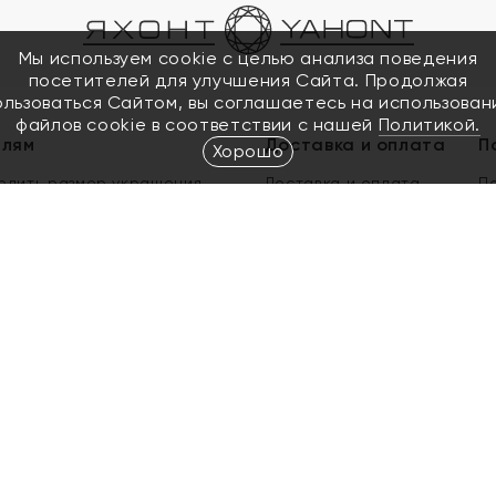
Мы используем cookie с целью анализа поведения
посетителей для улучшения Сайта. Продолжая
ользоваться Сайтом, вы соглашаетесь на использован
файлов cookie в соответствии с нашей
Политикой.
елям
Доставка и оплата
П
Хорошо
елить размер украшения
Доставка и оплата
П
п
обмен золота
ый подарочный сертификат
ользования Электронным
м сертификатом «Яхонт»