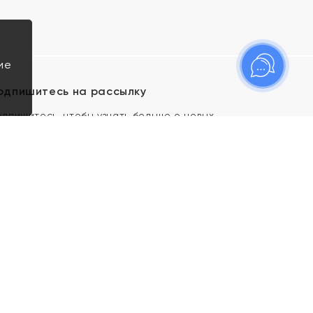
ие
одпишитесь на рассылку
одпишитесь, чтобы узнать больше о новых
оступлениях, новостях и спецпредложениях Яхонт!
Я даю свое согласие ИП Тишеновской О.А.
(ОГРНИП 321435000026563) и его
аффилированным лицам на обработку указанных
мной персональных данных на условиях
Политики