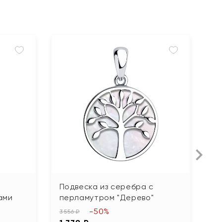
Подвеска из серебра с
П
ами
перламутром "Дерево"
ф
-50%
3 556 ₽
79