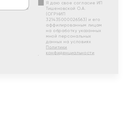
Я даю свое согласие ИП
Тишеновской О.А.
(ОГРНИП
321435000026563) и его
аффилированным лицам
на обработку указанных
мной персональных
данных на условиях
Политики
конфиденциальности