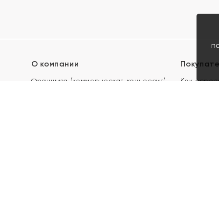
п
О компании
Покупат
Франшиза (коммерческая концессия)
Как опред
Карьера в ЯХОНТ
Акции
Контакты
Скупка и 
Магазины
Отзывы
Электронн
Правила п
подарочны