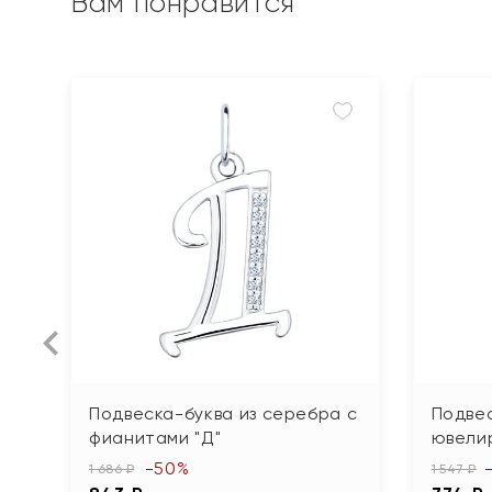
Вам понравится
Подвеска-буква из серебра с
Подвес
фианитами "Д"
ювели
-50%
1 686 ₽
1 547 ₽