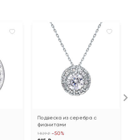
Подвеска из серебра с
П
фианитами
ф
-50%
1 829 ₽
91