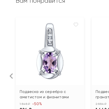
Вам понравится
Подвеска из серебра с
Подвес
аметистом и фианитами
грана
-50%
1 848 ₽
2 884 ₽