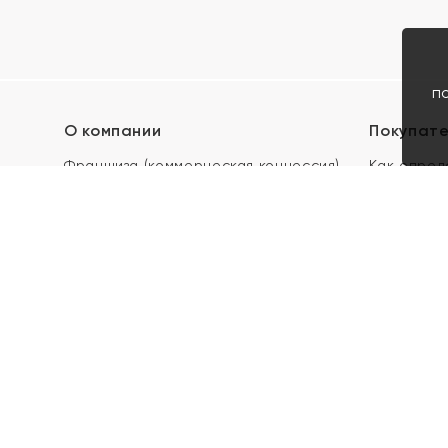
п
О компании
Покупат
Франшиза (коммерческая концессия)
Как опред
Карьера в ЯХОНТ
Акции
Контакты
Скупка и 
Магазины
Отзывы
Электронн
Правила п
подарочны