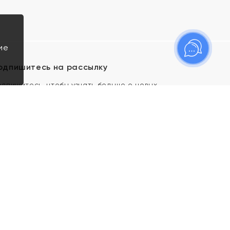
ие
одпишитесь на рассылку
одпишитесь, чтобы узнать больше о новых
оступлениях, новостях и спецпредложениях Яхонт!
Я даю свое согласие ИП Тишеновской О.А.
(ОГРНИП 321435000026563) и его
аффилированным лицам на обработку указанных
мной персональных данных на условиях
Политики