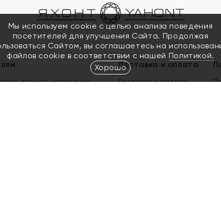
Мы используем cookie с целью анализа поведения
посетителей для улучшения Сайта. Продолжая
ользоваться Сайтом, вы соглашаетесь на использован
файлов cookie в соответствии с нашей
Политикой.
елям
Доставка и оплата
П
Хорошо
елить размер украшения
Доставка и оплата
П
п
обмен золота
ый подарочный сертификат
ользования Электронным
м сертификатом «Яхонт»