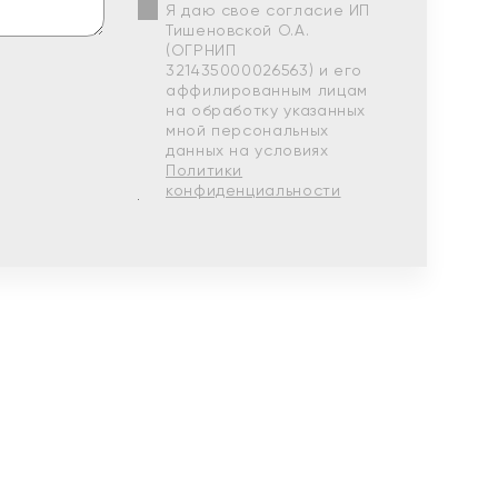
Я даю свое согласие ИП
Тишеновской О.А.
(ОГРНИП
321435000026563) и его
аффилированным лицам
на обработку указанных
мной персональных
данных на условиях
Политики
конфиденциальности