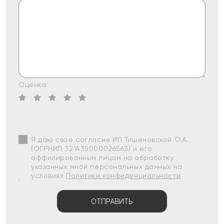
Оценка:
Я даю свое согласие ИП Тишеновской О.А.
(ОГРНИП 321435000026563) и его
аффилированным лицам на обработку
указанных мной персональных данных на
условиях
Политики конфиденциальности
ОТПРАВИТЬ