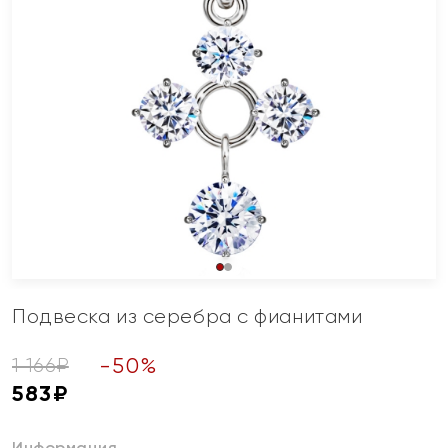
Подвеска из серебра с фианитами
-
50
%
1 166
₽
583
₽
Информация