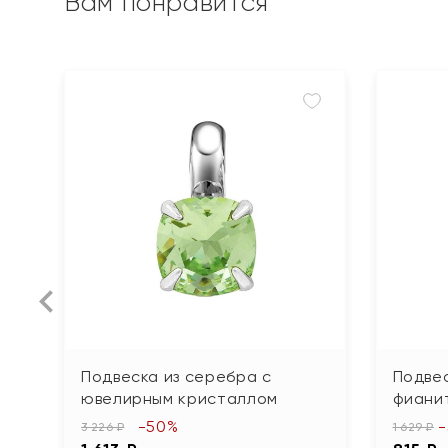
Вам понравится
Подвеска из серебра с
Подвес
ювелирным кристаллом
фиани
-50%
3 226 ₽
1 629 ₽