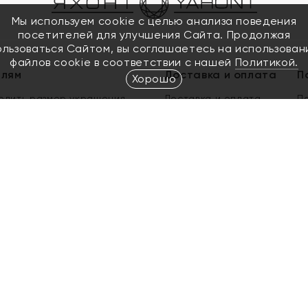
Мы используем cookie с целью анализа поведения
посетителей для улучшения Сайта. Продолжая
ользоваться Сайтом, вы соглашаетесь на использован
файлов cookie в соответствии с нашей
Политикой.
елям
Доставка и оплата
П
Хорошо
елить размер украшения
Доставка и оплата
П
п
обмен золота
ый подарочный сертификат
ользования Электронным
м сертификатом «Яхонт»