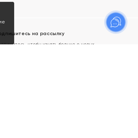
ие
одпишитесь на рассылку
одпишитесь, чтобы узнать больше о новых
оступлениях, новостях и спецпредложениях Яхонт!
Я даю свое согласие ИП Тишеновской О.А.
(ОГРНИП 321435000026563) и его
аффилированным лицам на обработку указанных
мной персональных данных на условиях
Политики
конфиденциальности