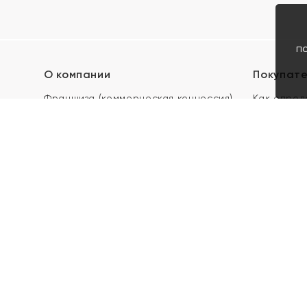
п
О компании
Покупат
Франшиза (коммерческая концессия)
Как опред
Карьера в ЯХОНТ
Акции
Контакты
Скупка и 
Магазины
Отзывы
Электронн
Правила п
подарочны