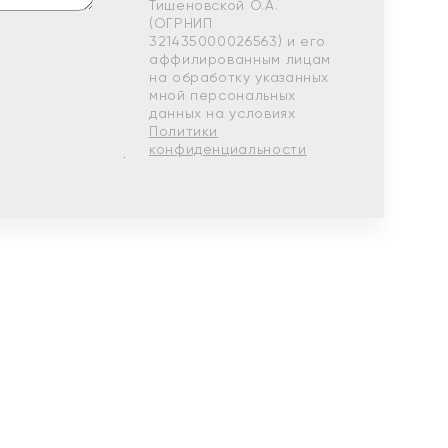
Тишеновской О.А.
(ОГРНИП
321435000026563) и его
аффилированным лицам
на обработку указанных
мной персональных
данных на условиях
Политики
конфиденциальности