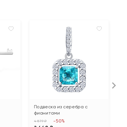
Подвеска из серебра с
П
фианитами
п
-50%
4 879 ₽
77