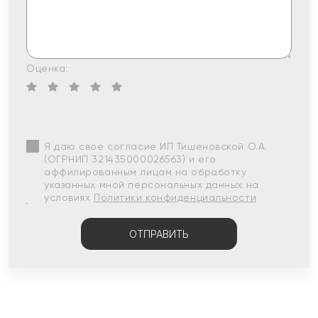
Оценка:
Я даю свое согласие ИП Тишеновской О.А.
(ОГРНИП 321435000026563) и его
аффилированным лицам на обработку
указанных мной персональных данных на
условиях
Политики конфиденциальности
ОТПРАВИТЬ