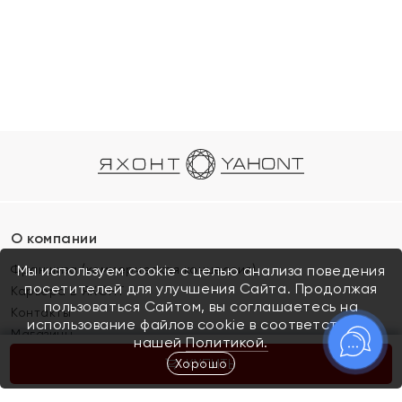
О компании
Франшиза (коммерческая концессия)
Мы используем cookie с целью анализа поведения
посетителей для улучшения Сайта. Продолжая
Карьера в ЯХОНТ
пользоваться Сайтом, вы соглашаетесь на
Контакты
использование файлов cookie в соответствии с
Магазины
нашей
Политикой.
Хорошо
КУПИТЬ
Покупателям