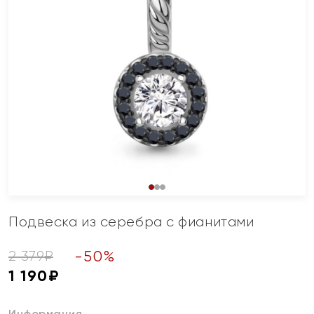
Подвеска из серебра с фианитами
-
50
%
2 379
₽
1 190
₽
Информация