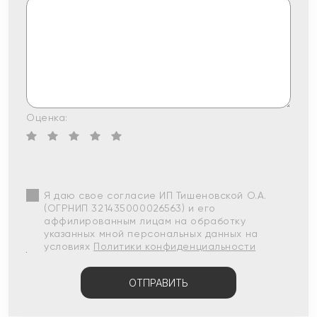
Оценка:
Я даю свое согласие ИП Тишеновской О.А.
(ОГРНИП 321435000026563) и его
аффилированным лицам на обработку
указанных мной персональных данных на
условиях
Политики конфиденциальности
ОТПРАВИТЬ