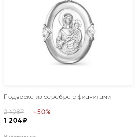
Подвеска из серебра с фианитами
-
50
%
2 408
₽
1 204
₽
Информация