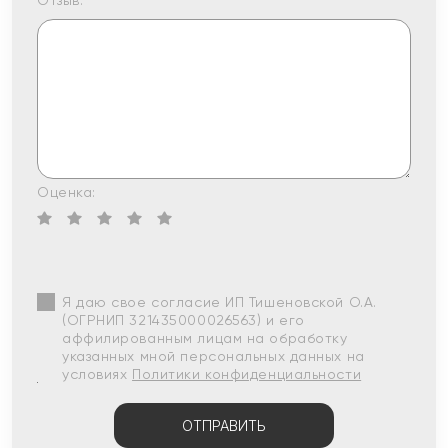
Отзыв:
Оценка:
Я даю свое согласие ИП Тишеновской О.А.
(ОГРНИП 321435000026563) и его
аффилированным лицам на обработку
указанных мной персональных данных на
условиях
Политики конфиденциальности
ОТПРАВИТЬ