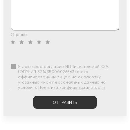
Оценка:
Я даю свое согласие ИП Тишеновской О.А.
(ОГРНИП 321435000026563) и его
аффилированным лицам на обработку
указанных мной персональных данных на
условиях
Политики конфиденциальности
ОТПРАВИТЬ