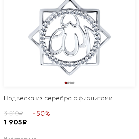
Подвеска из серебра с фианитами
-
50
%
3 810
₽
1 905
₽
Информация