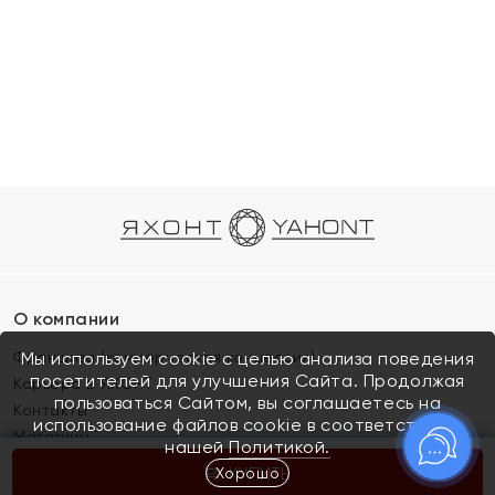
О компании
Франшиза (коммерческая концессия)
Мы используем cookie с целью анализа поведения
посетителей для улучшения Сайта. Продолжая
Карьера в ЯХОНТ
пользоваться Сайтом, вы соглашаетесь на
Контакты
использование файлов cookie в соответствии с
Магазины
нашей
Политикой.
Хорошо
КУПИТЬ
Покупателям