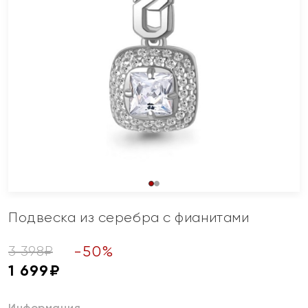
Подвеска из серебра с фианитами
-
50
%
3 398
₽
1 699
₽
Информация