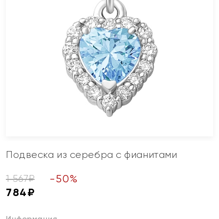
Подвеска из серебра с фианитами
-
50
%
1 567
₽
784
₽
Информация