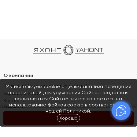
О компании
Франшиза (коммерческая концессия)
Мы используем cookie с целью анализа поведения
посетителей для улучшения Сайта. Продолжая
Карьера в ЯХОНТ
пользоваться Сайтом, вы соглашаетесь на
Контакты
использование файлов cookie в соответствии с
Магазины
нашей
Политикой.
Хорошо
КУПИТЬ
Покупателям
Как определить размер украшения
Киров