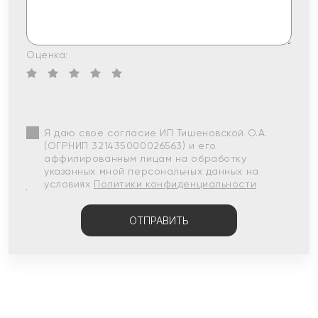
Оценка:
Я даю свое согласие ИП Тишеновской О.А.
(ОГРНИП 321435000026563) и его
аффилированным лицам на обработку
указанных мной персональных данных на
условиях
Политики конфиденциальности
ОТПРАВИТЬ