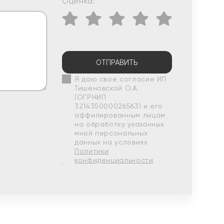
Оценка:
ОТПРАВИТЬ
Я даю свое согласие ИП
Тишеновской О.А.
(ОГРНИП
321435000026563) и его
аффилированным лицам
на обработку указанных
мной персональных
данных на условиях
Политики
конфиденциальности