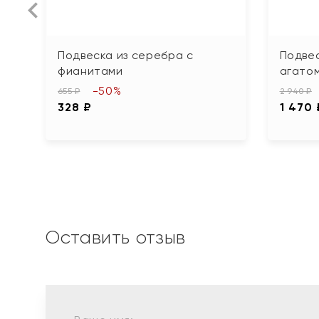
Подвеска из серебра с
Подвес
фианитами
агато
-50%
655 ₽
2 940 ₽
328 ₽
1 470 
Оставить отзыв