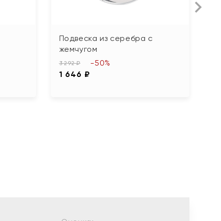
Подвеска из серебра с
П
жемчугом
ф
-50%
3 292 ₽
2 
1 646 ₽
1 