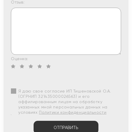
Отзыв:
Оценка:
Я даю свое согласие ИП Тишеновской О.А.
(ОГРНИП 321435000026563) и его
аффилированным лицам на обработку
указанных мной персональных данных на
условиях
Политики конфиденциальности
ОТПРАВИТЬ