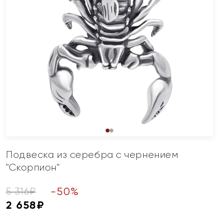
Подвеска из серебра с чернением
"Скорпион"
-
50
%
5 316
₽
2 658
₽