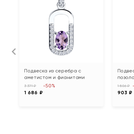
Подвеска из серебра с
Подвес
аметистом и фианитами
позол
-50%
3 371 ₽
1 806 ₽
1 686 ₽
903 ₽