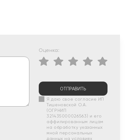
Оценка:
ОТПРАВИТЬ
Я даю свое согласие ИП
Тишеновской О.А.
(ОГРНИП
321435000026563) и его
аффилированным лицам
на обработку указанных
мной персональных
данных на условиях