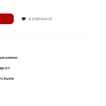
В ИЗБРАННОЕ
шениями
зврат
есяцев