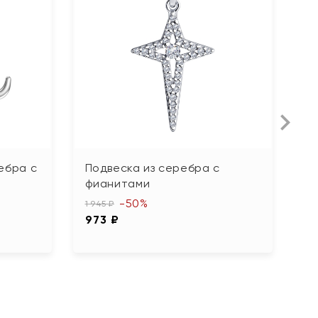
ебра с
Подвеска из серебра с
П
фианитами
к
-50%
1 945 ₽
1 3
973 ₽
6