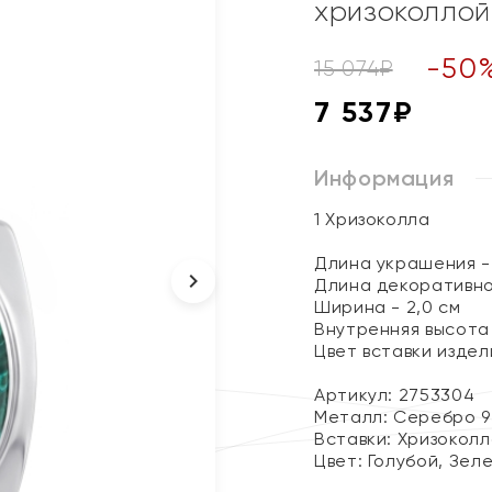
хризоколлой
-
50
15 074
₽
7 537
₽
Информация
1 Хризоколла
Длина украшения - 
Длина декоративно
Ширина - 2,0 см
Внутренняя высота 
Цвет вставки изде
Артикул: 2753304
Металл:
Серебро 9
Вставки:
Хризоколл
Цвет:
Голубой, Зел