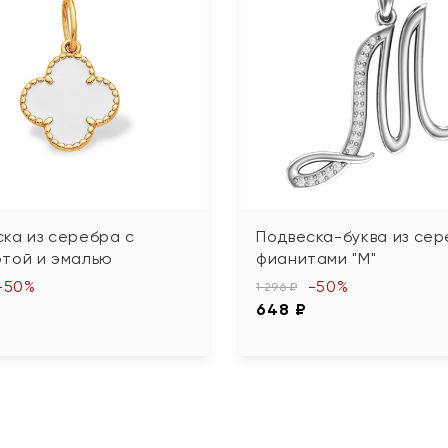
ка из серебра с
Подвеска-буква из сер
отой и эмалью
фианитами "М"
-50%
-50%
1 296 ₽
648 ₽