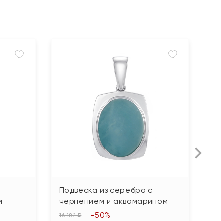
Подвеска из серебра с
П
м
чернением и аквамарином
ч
-50%
16 182 ₽
13 