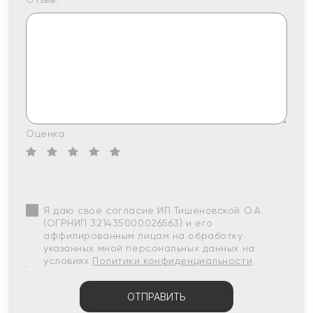
Оценка:
Я даю свое согласие ИП Тишеновской О.А.
(ОГРНИП 321435000026563) и его
аффилированным лицам на обработку
указанных мной персональных данных на
условиях
Политики конфиденциальности
ОТПРАВИТЬ