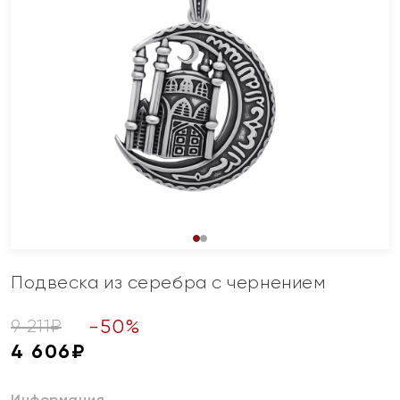
Подвеска из серебра с чернением
-
50
%
9 211
₽
4 606
₽
Информация