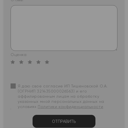
Оценка:
Я даю свое согласие ИП Тишеновской О.А.
(ОГРНИП 321435000026563) и его
аффилированным лицам на обработку
указанных мной персональных данных на
условиях
Политики конфиденциальности
ОТПРАВИТЬ