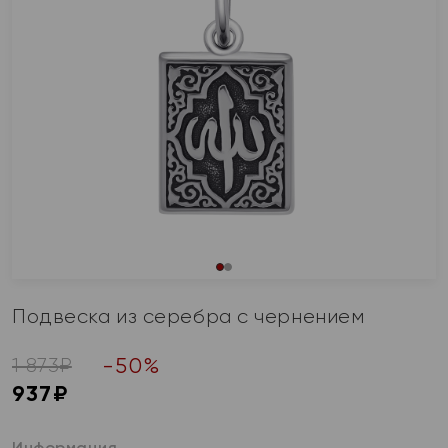
Подвеска из серебра с чернением
-
50
%
1 873
₽
937
₽
Информация