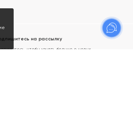
ие
одпишитесь на рассылку
одпишитесь, чтобы узнать больше о новых
оступлениях, новостях и спецпредложениях Яхонт!
Я даю свое согласие ИП Тишеновской О.А.
(ОГРНИП 321435000026563) и его
аффилированным лицам на обработку указанных
мной персональных данных на условиях
Политики