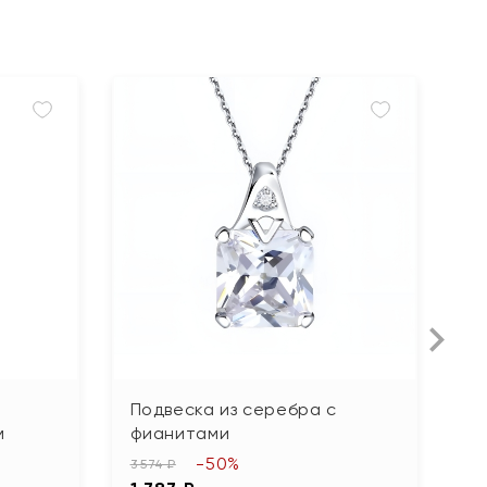
Подвеска из серебра с
П
м
фианитами
г
-50%
3 574 ₽
2 