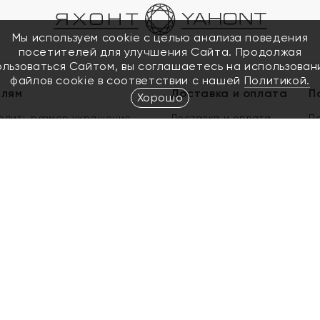
Мы используем cookie с целью анализа поведения
посетителей для улучшения Сайта. Продолжая
ользоваться Сайтом, вы соглашаетесь на использован
файлов cookie в соответствии с нашей
Политикой.
елям
Доставка и оплата
П
Хорошо
елить размер украшения
Доставка и оплата
П
п
обмен золота
ый подарочный сертификат
ользования Электронным
м сертификатом «Яхонт»