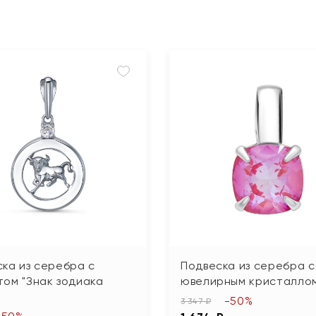
ка из серебра с
Подвеска из серебра с
ом "Знак зодиака
ювелирным кристалло
"
-50%
3 347 ₽