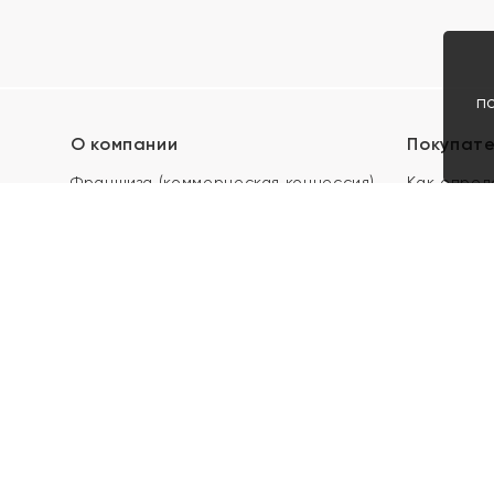
п
О компании
Покупат
Франшиза (коммерческая концессия)
Как опред
Карьера в ЯХОНТ
Акции
Контакты
Скупка и 
Магазины
Отзывы
Электронн
Правила п
подарочны