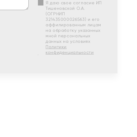
Я даю свое согласие ИП
Тишеновской О.А.
(ОГРНИП
321435000026563) и его
аффилированным лицам
на обработку указанных
мной персональных
данных на условиях
Политики
конфиденциальности