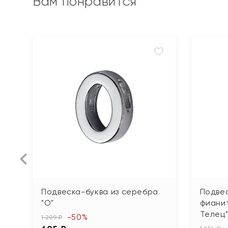
Вам понравится
Подвеска-буква из серебра
Подвес
"О"
фианит
Телец
-50%
1 209 ₽