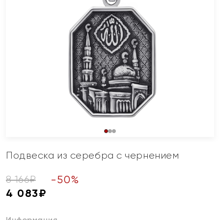
Подвеска из серебра с чернением
-
50
%
8 166
₽
4 083
₽
Информация