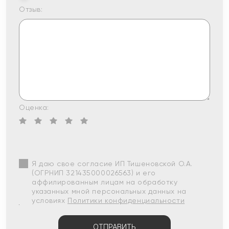
Отзыв:
Оценка:
Я даю свое согласие ИП Тишеновской О.А.
(ОГРНИП 321435000026563) и его
аффилированным лицам на обработку
указанных мной персональных данных на
условиях
Политики конфиденциальности
ОТПРАВИТЬ