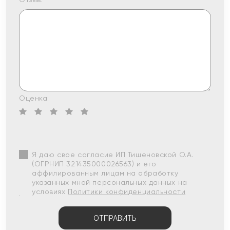
Оценка:
Я даю свое согласие ИП Тишеновской О.А.
(ОГРНИП 321435000026563) и его
аффилированным лицам на обработку
указанных мной персональных данных на
условиях
Политики конфиденциальности
ОТПРАВИТЬ