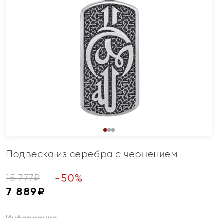
Подвеска из серебра с чернением
-
50
%
15 777
₽
7 889
₽
Информация