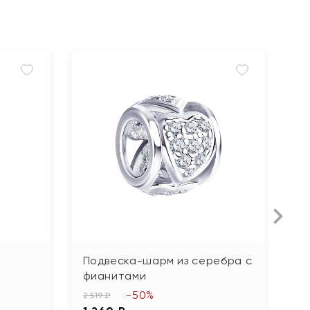
Подвеска-шарм из серебра с
П
фианитами
т
-50%
2 519 ₽
4 