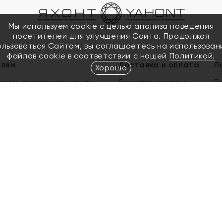
Мы используем cookie с целью анализа поведения
посетителей для улучшения Сайта. Продолжая
ользоваться Сайтом, вы соглашаетесь на использован
файлов cookie в соответствии с нашей
Политикой.
елям
Доставка и оплата
П
Хорошо
елить размер украшения
Доставка и оплата
П
п
обмен золота
ый подарочный сертификат
ользования Электронным
м сертификатом «Яхонт»