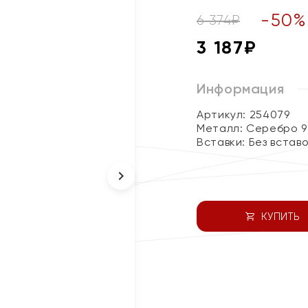
-
50
%
6 374
₽
3 187
₽
Информация
Артикул: 254079
Металл:
Серебро 9
Вставки:
Без встав
КУПИТЬ