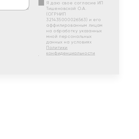
Я даю свое согласие ИП
Тишеновской О.А.
(ОГРНИП
321435000026563) и его
аффилированным лицам
на обработку указанных
мной персональных
данных на условиях
Политики
конфиденциальности