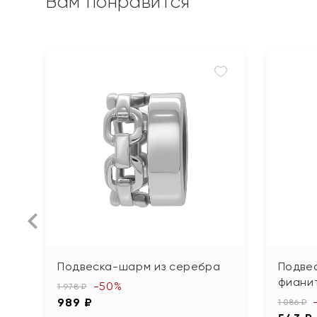
Вам понравится
Подвеска-шарм из серебра
Подвес
фиани
-50%
1 978 ₽
989 ₽
1 086 ₽