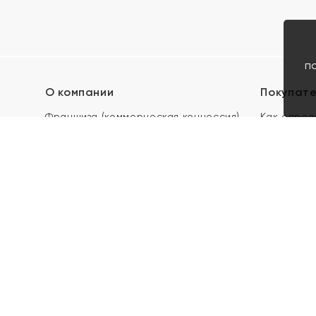
п
О компании
Покупат
Франшиза (коммерческая концессия)
Как опред
Карьера в ЯХОНТ
Акции
Контакты
Скупка и 
Магазины
Отзывы
Электронн
Правила п
подарочны