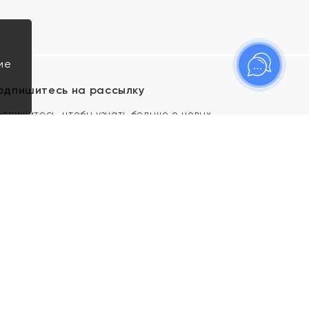
ие
одпишитесь на рассылку
одпишитесь, чтобы узнать больше о новых
оступлениях, новостях и спецпредложениях Яхонт!
Я даю свое согласие ИП Тишеновской О.А.
(ОГРНИП 321435000026563) и его
аффилированным лицам на обработку указанных
мной персональных данных на условиях
Политики