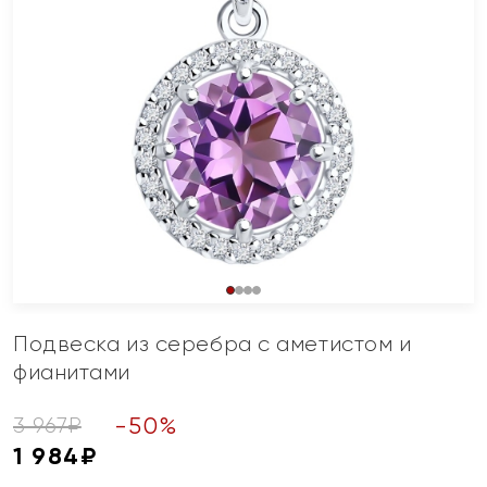
Подвеска из серебра с аметистом и
фианитами
-
50
%
3 967
₽
1 984
₽