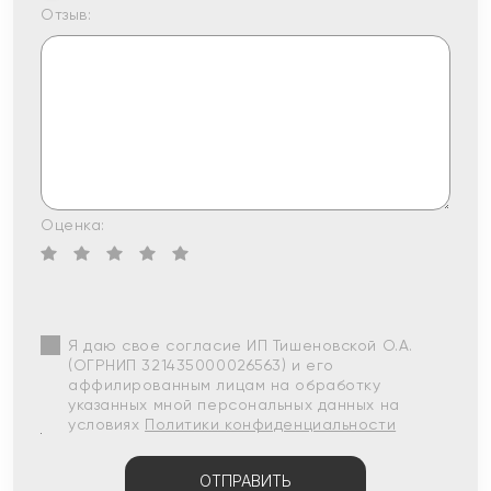
Отзыв:
Оценка:
Я даю свое согласие ИП Тишеновской О.А.
(ОГРНИП 321435000026563) и его
аффилированным лицам на обработку
указанных мной персональных данных на
условиях
Политики конфиденциальности
ОТПРАВИТЬ