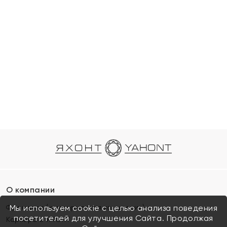
О компании
Франшиза (коммерческая концессия)
Мы используем cookie с целью анализа поведения
посетителей для улучшения Сайта. Продолжая
Карьера в ЯХОНТ