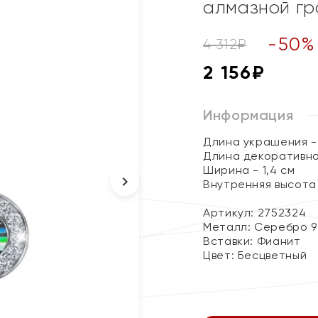
алмазной г
-
50
%
4 312
₽
2 156
₽
Информация
Длина украшения - 
Длина декоративног
Ширина - 1,4 см
Внутренняя высота 
Артикул: 2752324
Металл:
Серебро 9
Вставки:
Фианит
Цвет:
Бесцветный