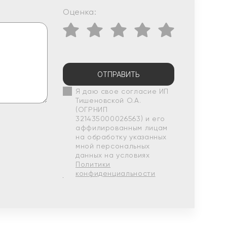
Оценка:
ОТПРАВИТЬ
Я даю свое согласие ИП
Тишеновской О.А.
(ОГРНИП
321435000026563) и его
аффилированным лицам
на обработку указанных
мной персональных
данных на условиях
Политики
конфиденциальности