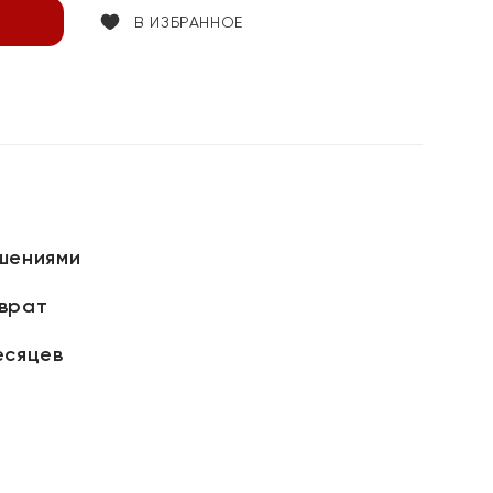
В ИЗБРАННОЕ
шениями
зврат
есяцев