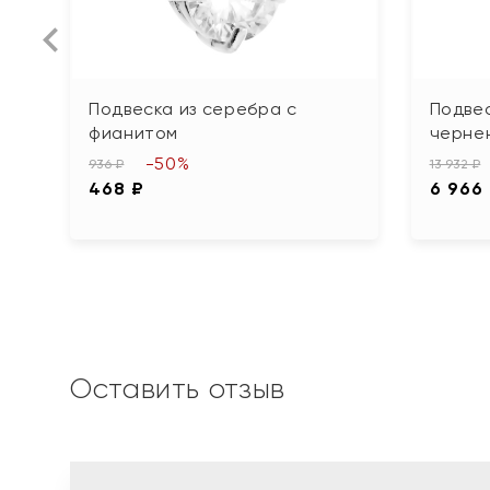
Подвеска из серебра с
Подвес
фианитом
черне
-50%
936 ₽
13 932 ₽
468 ₽
6 966
Оставить отзыв