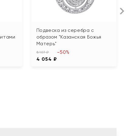
Подвеска из серебра с
П
нитами
образом "Казанская Божья
ф
Матерь"
г
-50%
8 107 ₽
5 
4 054 ₽
2