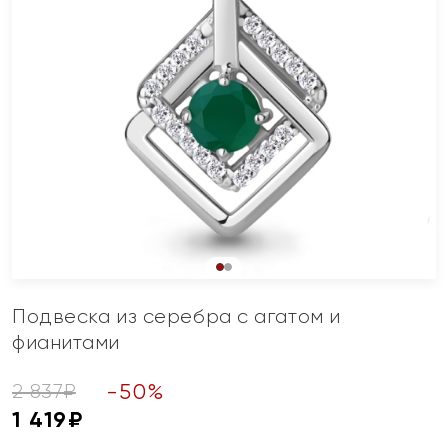
Подвеска из серебра с агатом и
фианитами
-
50
%
2 837
₽
1 419
₽