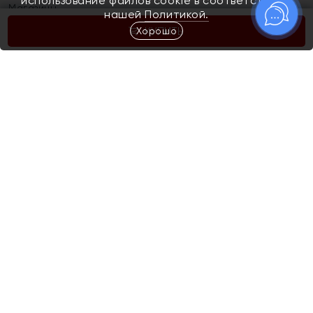
использование файлов cookie в соответствии с
Магазины
нашей
Политикой.
Хорошо
КУПИТЬ
Покупателям
Как определить размер украшения
Киров
Акции
Магазины
Скупка и обмен золота
Отзывы
Электронный подарочный сертификат
Помолвка и свадьба
Правила пользования Электронным
Каталог
подарочным сертификатом «Яхонт»
Новинки
Доставка и оплата
Акции
Скупка и обмен золота
Доставка и оплата
Контакты
Подпишитесь на рассылку
Телефон горячей линии
Подпишитесь, чтобы узнать больше о новых