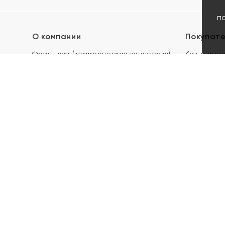
п
О компании
Покупат
Франшиза (коммерческая концессия)
Как опред
Карьера в ЯХОНТ
Акции
Контакты
Скупка и 
Магазины
Отзывы
Электронн
Правила п
подарочны