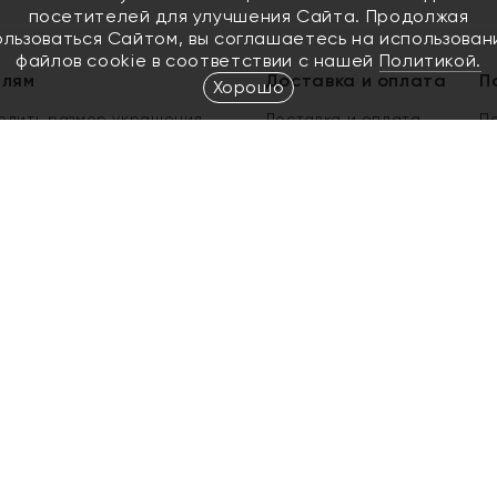
посетителей для улучшения Сайта. Продолжая
ользоваться Сайтом, вы соглашаетесь на использован
файлов cookie в соответствии с нашей
Политикой.
елям
Доставка и оплата
П
Хорошо
елить размер украшения
Доставка и оплата
П
п
обмен золота
ый подарочный сертификат
ользования Электронным
м сертификатом «Яхонт»