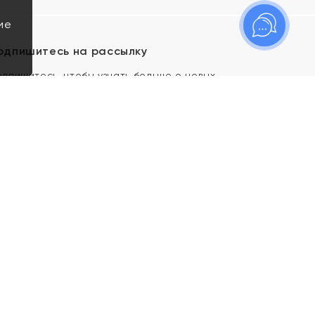
ие
одпишитесь на рассылку
одпишитесь, чтобы узнать больше о новых
оступлениях, новостях и спецпредложениях Яхонт!
Я даю свое согласие ИП Тишеновской О.А.
(ОГРНИП 321435000026563) и его
аффилированным лицам на обработку указанных
мной персональных данных на условиях
Политики
конфиденциальности