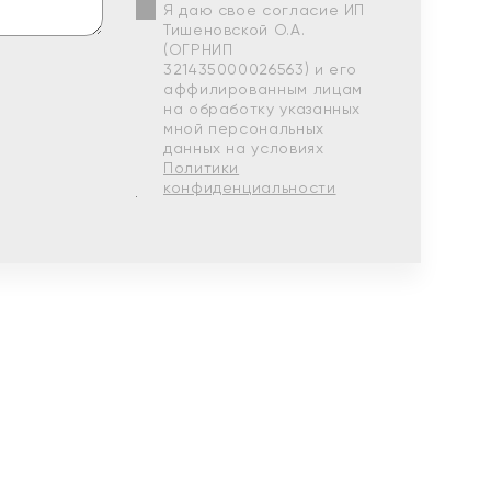
Я даю свое согласие ИП
Тишеновской О.А.
(ОГРНИП
321435000026563) и его
аффилированным лицам
на обработку указанных
мной персональных
данных на условиях
Политики
конфиденциальности