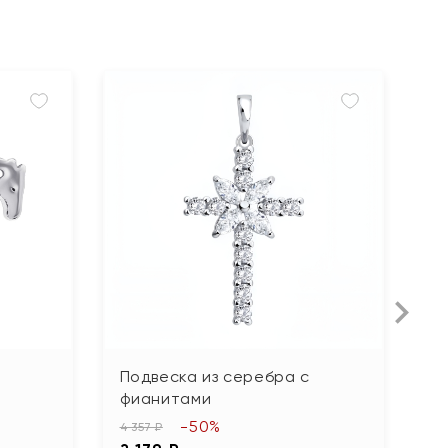
Подвеска из серебра с
П
фианитами
ф
-50%
4 357 ₽
95