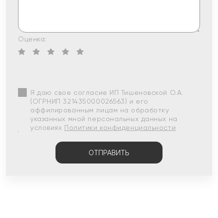
Оценка:
Я даю свое согласие ИП Тишеновской О.А.
(ОГРНИП 321435000026563) и его
аффилированным лицам на обработку
указанных мной персональных данных на
условиях
Политики конфиденциальности
ОТПРАВИТЬ