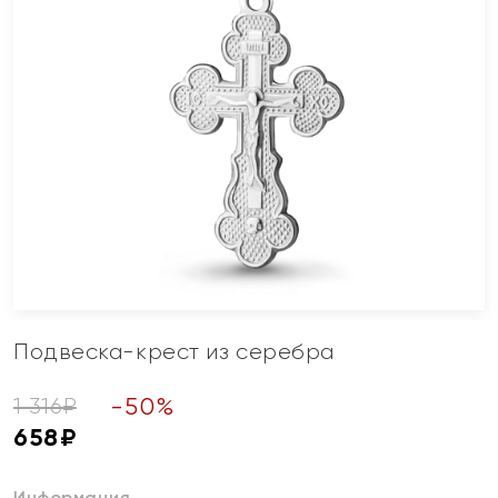
Подвеска-крест из серебра
-
50
%
1 316
₽
658
₽
Информация