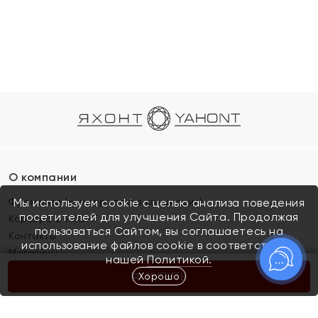
О компании
Франшиза (коммерческая концессия)
Мы используем cookie с целью анализа поведения
посетителей для улучшения Сайта. Продолжая
Карьера в ЯХОНТ
пользоваться Сайтом, вы соглашаетесь на
Контакты
использование файлов cookie в соответствии с
Магазины
нашей
Политикой.
Хорошо
КУПИТЬ
Покупателям
Как определить размер украшения