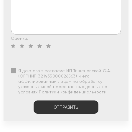
Оценка:
Я даю свое согласие ИП Тишеновской О.А.
(ОГРНИП 321435000026563) и его
аффилированным лицам на обработку
указанных мной персональных данных на
условиях
Политики конфиденциальности
ОТПРАВИТЬ