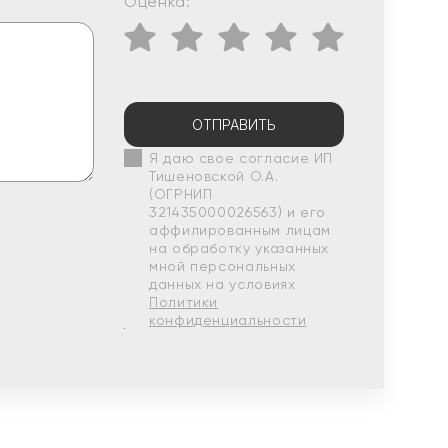
Оценка:
ОТПРАВИТЬ
Я даю свое согласие ИП
Тишеновской О.А.
(ОГРНИП
321435000026563) и его
аффилированным лицам
на обработку указанных
мной персональных
данных на условиях
Политики
конфиденциальности