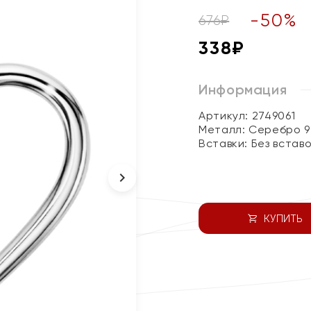
-
50
%
676
₽
338
₽
Информация
Артикул: 2749061
Металл:
Серебро 9
Вставки:
Без встав
КУПИТЬ