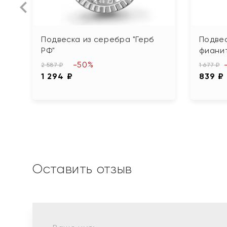
Подвеска из серебра "Герб
Подвес
РФ"
фиани
-50%
2 587 ₽
1 677 ₽
1 294 ₽
839 ₽
Оставить отзыв