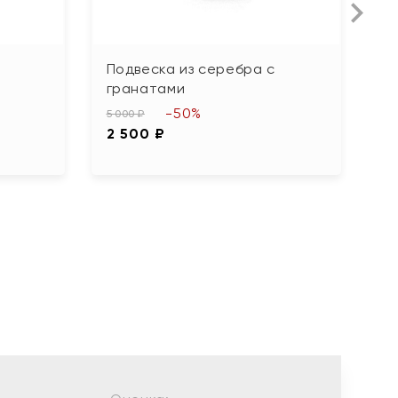
Подвеска из серебра с
П
гранатами
ч
-50%
5 000 ₽
2 
2 500 ₽
1