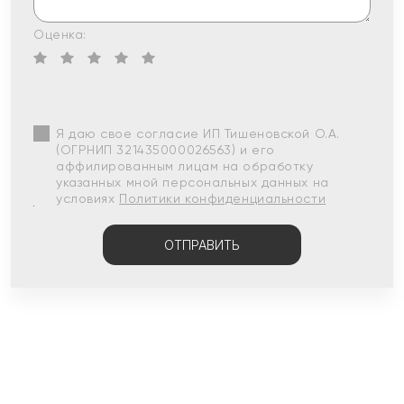
Оценка:
Я даю свое согласие ИП Тишеновской О.А.
(ОГРНИП 321435000026563) и его
аффилированным лицам на обработку
указанных мной персональных данных на
условиях
Политики конфиденциальности
ОТПРАВИТЬ