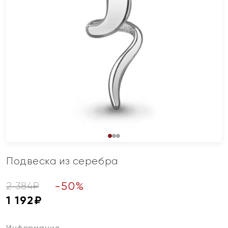
Подвеска из серебра
-
50
%
2 384
₽
1 192
₽
Информация