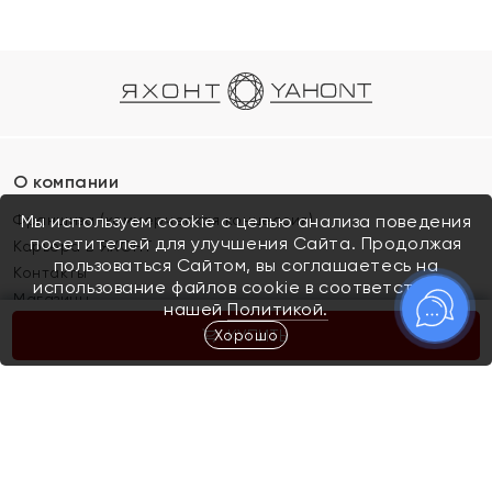
О компании
Франшиза (коммерческая концессия)
Мы используем cookie с целью анализа поведения
посетителей для улучшения Сайта. Продолжая
Карьера в ЯХОНТ
пользоваться Сайтом, вы соглашаетесь на
Контакты
использование файлов cookie в соответствии с
Магазины
нашей
Политикой.
Хорошо
КУПИТЬ
Покупателям
Как определить размер украшения
Киров
Акции
Магазины
Скупка и обмен золота
Отзывы