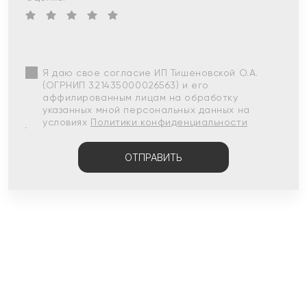
Я даю свое согласие ИП Тишеновской О.А.
(ОГРНИП 321435000026563) и его
аффилированным лицам на обработку
указанных мной персональных данных на
условиях
Политики конфиденциальности
ОТПРАВИТЬ