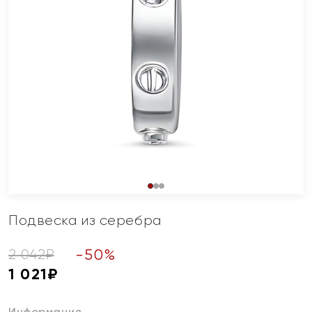
Подвеска из серебра
-
50
%
2 042
₽
1 021
₽
Информация