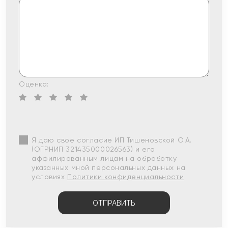
Оценка:
Я даю свое согласие ИП Тишеновской О.А.
(ОГРНИП 321435000026563) и его
аффилированным лицам на обработку
указанных мной персональных данных на
условиях
Политики конфиденциальности
ОТПРАВИТЬ