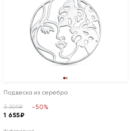
Подвеска из серебра
-
50
%
3 309
₽
1 655
₽
Информация