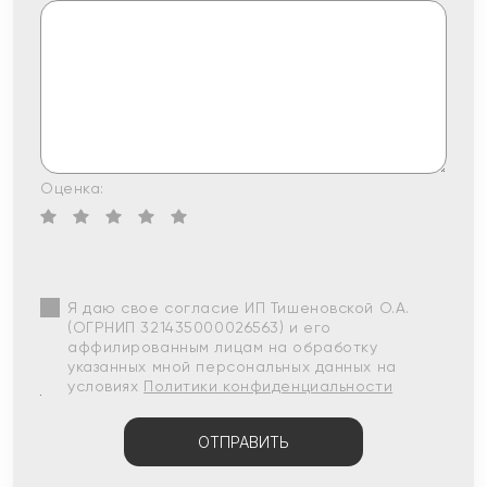
Оценка:
Я даю свое согласие ИП Тишеновской О.А.
(ОГРНИП 321435000026563) и его
аффилированным лицам на обработку
указанных мной персональных данных на
условиях
Политики конфиденциальности
ОТПРАВИТЬ