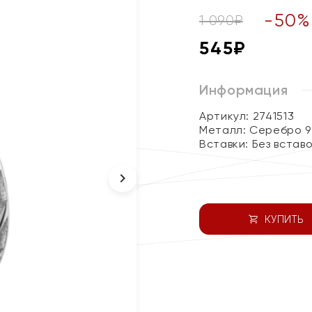
-
50
%
1 090
₽
545
₽
Информация
Артикул: 2741513
Металл:
Серебро 9
Вставки:
Без встав
КУПИТЬ