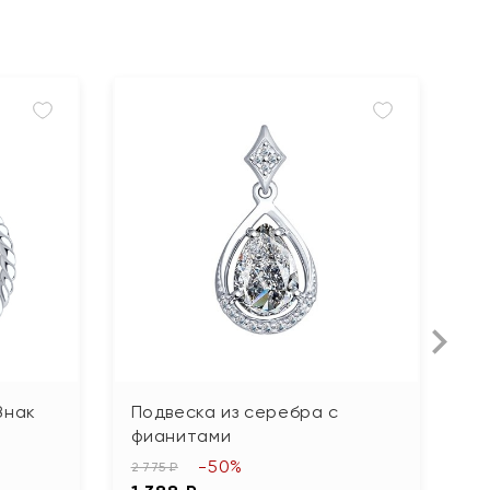
Знак
Подвеска из серебра с
П
фианитами
92
-50%
4
2 775 ₽