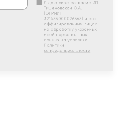
Я даю свое согласие ИП
Тишеновской О.А.
(ОГРНИП
321435000026563) и его
аффилированным лицам
на обработку указанных
мной персональных
данных на условиях
Политики
конфиденциальности