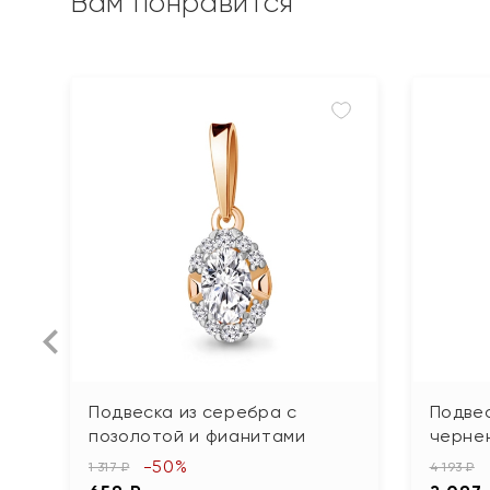
Вам понравится
Подвеска из серебра с
Подвес
позолотой и фианитами
черне
-50%
1 317 ₽
4 193 ₽