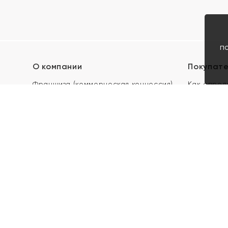
п
О компании
Покупат
Франшиза (коммерческая концессия)
Как опред
Карьера в ЯХОНТ
Акции
Контакты
Скупка и 
Магазины
Отзывы
Электронн
Правила п
подарочны