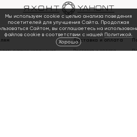
Мы используем cookie с целью анализа поведения
посетителей для улучшения Сайта. Продолжая
ользоваться Сайтом, вы соглашаетесь на использован
файлов cookie в соответствии с нашей
Политикой.
елям
Доставка и оплата
П
Хорошо
елить размер украшения
Доставка и оплата
П
п
обмен золота
ый подарочный сертификат
ользования Электронным
м сертификатом «Яхонт»