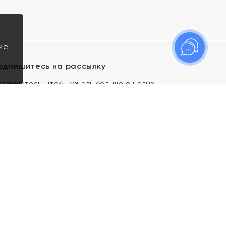
ие
одпишитесь на рассылку
одпишитесь, чтобы узнать больше о новых
оступлениях, новостях и спецпредложениях Яхонт!
Я даю свое согласие ИП Тишеновской О.А.
(ОГРНИП 321435000026563) и его
аффилированным лицам на обработку указанных
мной персональных данных на условиях
Политики