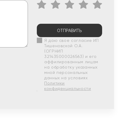
ОТПРАВИТЬ
Я даю свое согласие ИП
Тишеновской О.А.
(ОГРНИП
321435000026563) и его
аффилированным лицам
на обработку указанных
мной персональных
данных на условиях
Политики
конфиденциальности