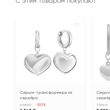
С этим товаром покупают
Серьги-трансформеры из
Серьг
серебра
сереб
-50%
4 686 ₽
7 964 ₽