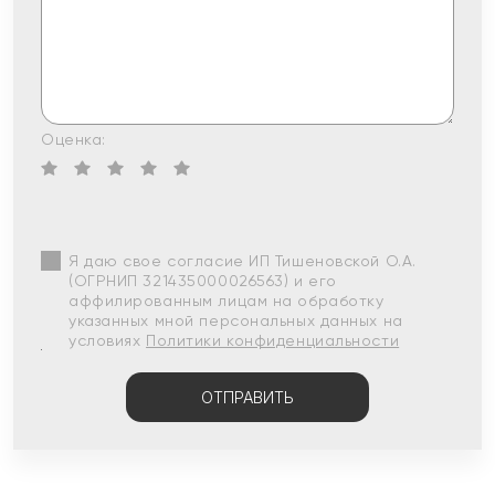
Оценка:
Я даю свое согласие ИП Тишеновской О.А.
(ОГРНИП 321435000026563) и его
аффилированным лицам на обработку
указанных мной персональных данных на
условиях
Политики конфиденциальности
ОТПРАВИТЬ