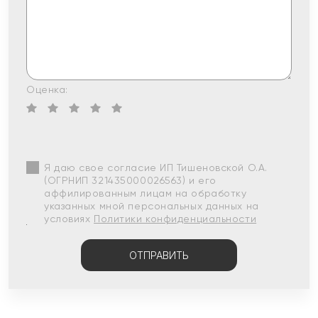
Оценка:
Я даю свое согласие ИП Тишеновской О.А.
(ОГРНИП 321435000026563) и его
аффилированным лицам на обработку
указанных мной персональных данных на
условиях
Политики конфиденциальности
ОТПРАВИТЬ