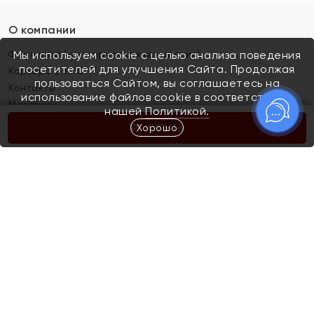
О компании
Франшиза (коммерческая концессия)
Мы используем cookie с целью анализа поведения
посетителей для улучшения Сайта. Продолжая
Карьера в ЯХОНТ
пользоваться Сайтом, вы соглашаетесь на
Контакты
использование файлов cookie в соответствии с
Магазины
нашей
Политикой.
Хорошо
КУПИТЬ
Покупателям
Как определить размер украшения
Киров
Акции
Магазины
Скупка и обмен золота
Отзывы
Электронный подарочный сертификат
Помолвка и свадьба
Правила пользования Электронным
Каталог
подарочным сертификатом «Яхонт»
Новинки
Доставка и оплата
Акции