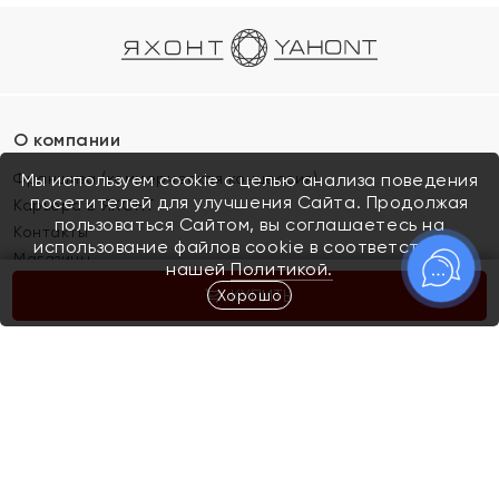
О компании
Франшиза (коммерческая концессия)
Мы используем cookie с целью анализа поведения
посетителей для улучшения Сайта. Продолжая
Карьера в ЯХОНТ
пользоваться Сайтом, вы соглашаетесь на
Контакты
использование файлов cookie в соответствии с
Магазины
нашей
Политикой.
Хорошо
КУПИТЬ
Покупателям
Как определить размер украшения
Киров
Акции
Магазины
Скупка и обмен золота
Отзывы
Электронный подарочный сертификат
Помолвка и свадьба
Правила пользования Электронным