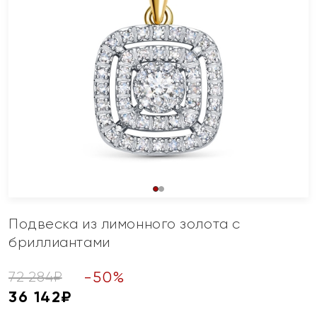
Подвеска из лимонного золота с
бриллиантами
-
50
%
72 284
₽
36 142
₽