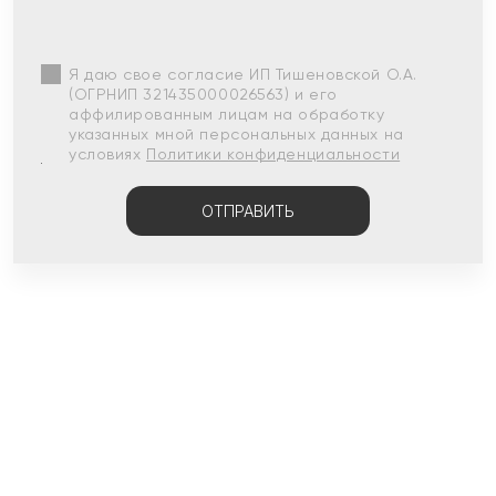
Я даю свое согласие ИП Тишеновской О.А.
(ОГРНИП 321435000026563) и его
аффилированным лицам на обработку
указанных мной персональных данных на
условиях
Политики конфиденциальности
ОТПРАВИТЬ