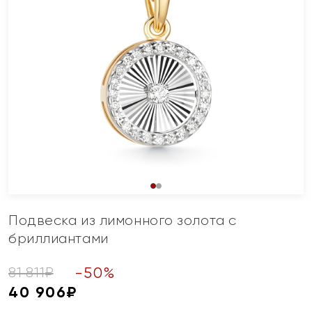
Подвеска из лимонного золота с
бриллиантами
-
50
%
81 811
₽
40 906
₽