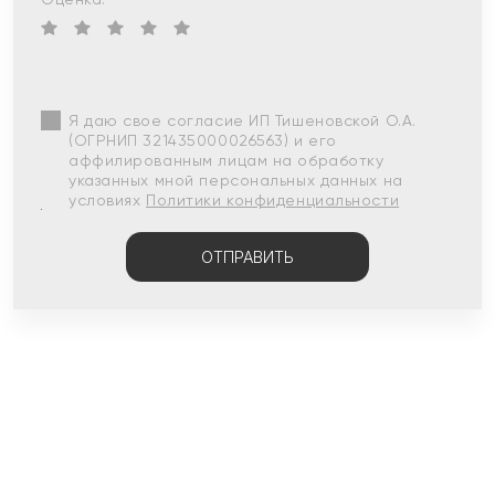
Я даю свое согласие ИП Тишеновской О.А.
(ОГРНИП 321435000026563) и его
аффилированным лицам на обработку
указанных мной персональных данных на
условиях
Политики конфиденциальности
ОТПРАВИТЬ