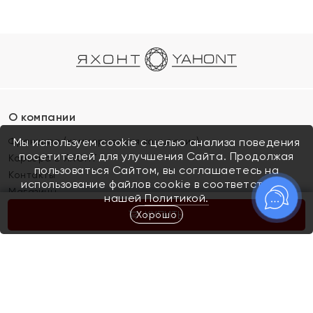
О компании
Франшиза (коммерческая концессия)
Мы используем cookie с целью анализа поведения
посетителей для улучшения Сайта. Продолжая
Карьера в ЯХОНТ
пользоваться Сайтом, вы соглашаетесь на
Контакты
использование файлов cookie в соответствии с
Магазины
нашей
Политикой.
Хорошо
КУПИТЬ
Покупателям
Как определить размер украшения
Киров
Акции
Магазины
Скупка и обмен золота
Отзывы