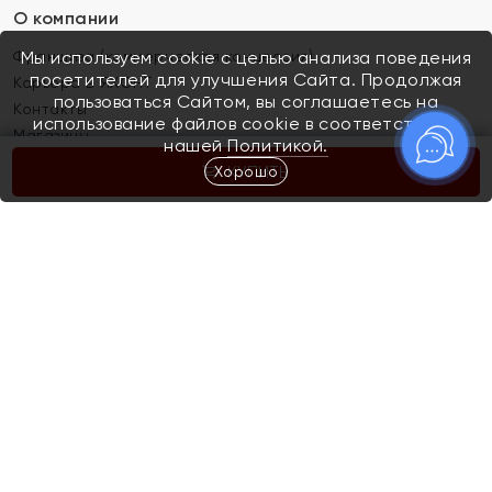
О компании
Франшиза (коммерческая концессия)
Мы используем cookie с целью анализа поведения
посетителей для улучшения Сайта. Продолжая
Карьера в ЯХОНТ
пользоваться Сайтом, вы соглашаетесь на
Контакты
использование файлов cookie в соответствии с
Магазины
нашей
Политикой.
Хорошо
КУПИТЬ
Покупателям
Как определить размер украшения
Киров
Акции
Магазины
Скупка и обмен золота
Отзывы
Электронный подарочный сертификат
Помолвка и свадьба
Правила пользования Электронным
Каталог
подарочным сертификатом «Яхонт»
Новинки
Доставка и оплата
Акции
Скупка и обмен золота
Доставка и оплата