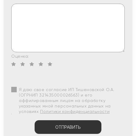
Оценка:
Я даю свое согласие ИП Тишеновской О.А.
(ОГРНИП 321435000026563) и его
аффилированным лицам на обработку
указанных мной персональных данных на
условиях
Политики конфиденциальности
ОТПРАВИТЬ