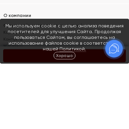
О компании
Франшиза (коммерческая концессия)
Мы используем cookie с целью анализа поведения
посетителей для улучшения Сайта. Продолжая
Карьера в ЯХОНТ
пользоваться Сайтом, вы соглашаетесь на
Контакты
использование файлов cookie в соответствии с
Магазины
нашей
Политикой.
Хорошо
КУПИТЬ
Покупателям
Как определить размер украшения
Киров
Акции
Магазины
Скупка и обмен золота
Отзывы
Электронный подарочный сертификат
Помолвка и свадьба
Правила пользования Электронным
Каталог
подарочным сертификатом «Яхонт»
Новинки
Доставка и оплата
Акции