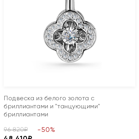
Подвеска из белого золота с
бриллиантами и "танцующими"
бриллиантами
-
50
%
96 820
₽
48 410
₽