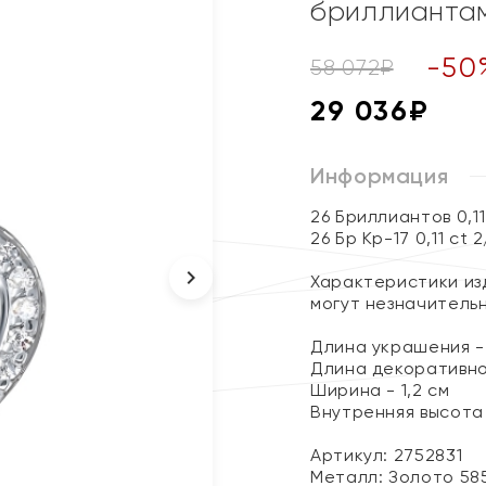
бриллианта
-
50
58 072
₽
29 036
₽
Информация
26 Бриллиантов 0,1
26 Бр Кр-17 0,11 ct 
Характеристики изд
могут незначитель
Длина украшения - 
Длина декоративног
Ширина - 1,2 см
Внутренняя высота 
Артикул: 2752831
Металл:
Золото 58