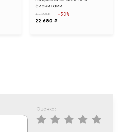
фианитами
б
-50%
45 360 ₽
58
22 680 ₽
2
Оценка: