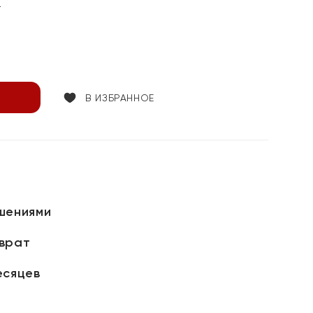
т
В ИЗБРАННОЕ
шениями
зврат
есяцев