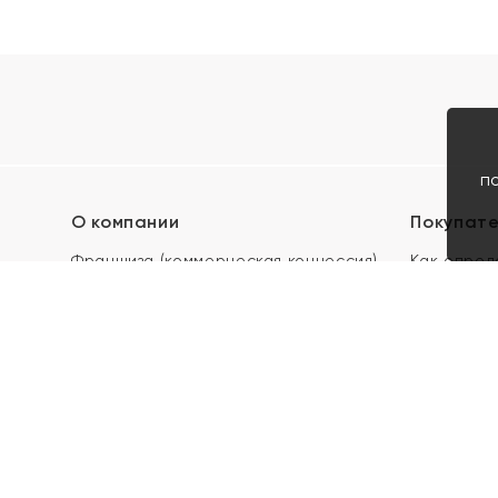
п
О компании
Покупат
Франшиза (коммерческая концессия)
Как опред
Карьера в ЯХОНТ
Акции
Контакты
Скупка и 
Магазины
Отзывы
Электронн
Правила п
подарочны