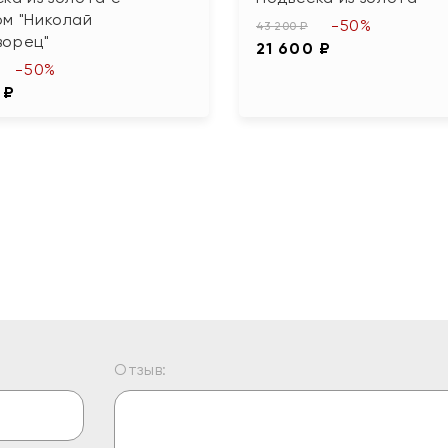
ом "Николай
-50%
43 200 ₽
ворец"
21 600 ₽
-50%
 ₽
Отзыв: