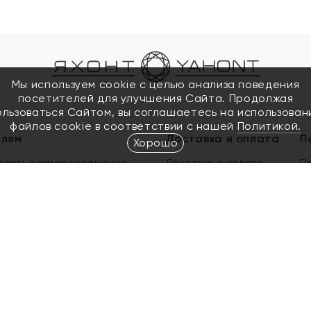
Мы используем cookie с целью анализа поведения
посетителей для улучшения Сайта. Продолжая
ользоваться Сайтом, вы соглашаетесь на использован
файлов cookie в соответствии с нашей
Политикой.
елям
Доставка и оплата
П
Хорошо
елить размер украшения
Доставка и оплата
П
п
обмен золота
ый подарочный сертификат
ользования Электронным
м сертификатом «Яхонт»