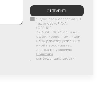
ОТПРАВИТЬ
Я даю свое согласие ИП
Тишеновской О.А.
(ОГРНИП
321435000026563) и его
аффилированным лицам
на обработку указанных
мной персональных
данных на условиях
Политики
конфиденциальности