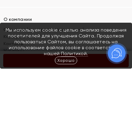
О компании
Франшиза (коммерческая концессия)
Мы используем cookie с целью анализа поведения
посетителей для улучшения Сайта. Продолжая
Карьера в ЯХОНТ
пользоваться Сайтом, вы соглашаетесь на
Контакты
использование файлов cookie в соответствии с
Магазины
нашей
Политикой.
Хорошо
КУПИТЬ
Покупателям
Как определить размер украшения
Киров
Акции
Магазины
Скупка и обмен золота
Отзывы
Электронный подарочный сертификат
Помолвка и свадьба
Правила пользования Электронным
Каталог
подарочным сертификатом «Яхонт»
Новинки
Доставка и оплата