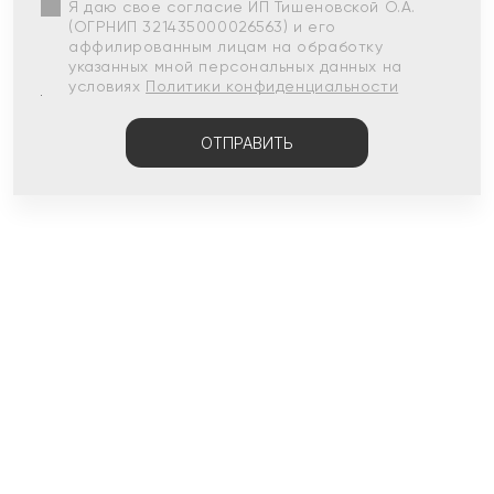
Я даю свое согласие ИП Тишеновской О.А.
(ОГРНИП 321435000026563) и его
аффилированным лицам на обработку
указанных мной персональных данных на
условиях
Политики конфиденциальности
ОТПРАВИТЬ