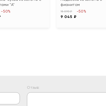
ами "А"
фианитом
-50%
-50%
18 090 ₽
₽
9 045 ₽
Отзыв: