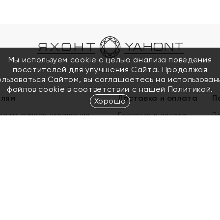
Мы используем cookie с целью анализа поведения
посетителей для улучшения Сайта. Продолжая
ользоваться Сайтом, вы соглашаетесь на использован
файлов cookie в соответствии с нашей
Политикой.
елям
Доставка и оплата
П
Хорошо
елить размер украшения
Доставка и оплата
П
п
обмен золота
ый подарочный сертификат
ользования Электронным
м сертификатом «Яхонт»