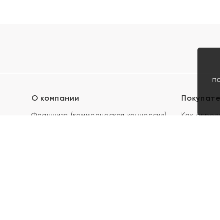
п
О компании
Покупат
Франшиза (коммерческая концессия)
Как опред
Карьера в ЯХОНТ
Акции
Контакты
Скупка и 
Магазины
Отзывы
Электронн
Правила п
подарочны