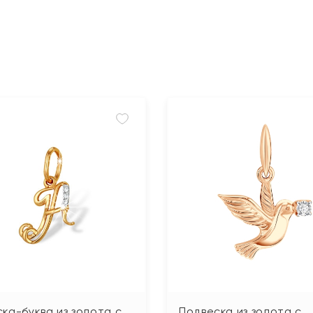
ка-буква из золота с
Подвеска из золота с