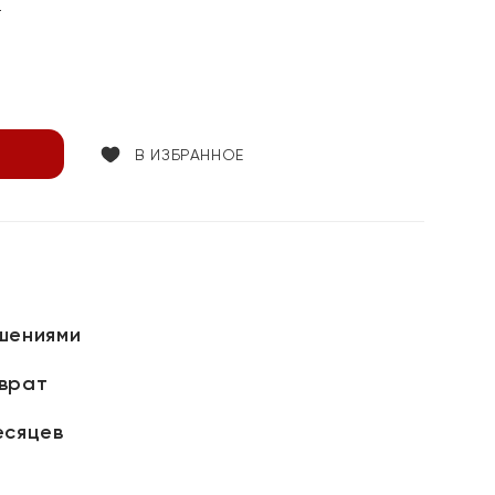
т
В ИЗБРАННОЕ
шениями
зврат
есяцев