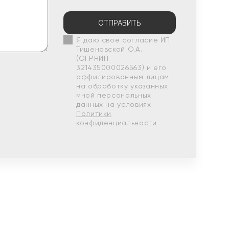
ОТПРАВИТЬ
Я даю свое согласие ИП
Тишеновской О.А.
(ОГРНИП
321435000026563) и его
аффилированным лицам
на обработку указанных
мной персональных
данных на условиях
Политики
конфиденциальности