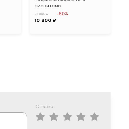
фианитами
24
-50%
1
21 600 ₽
10 800 ₽
Оценка: