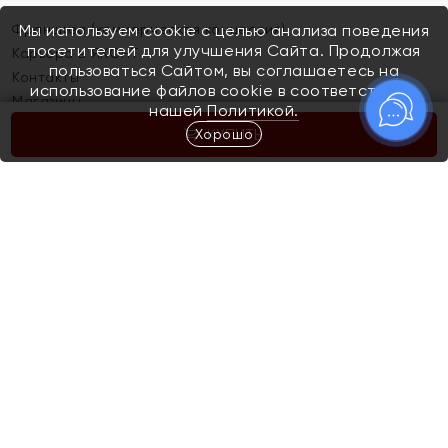
Франшиза (коммерческая концессия)
Мы используем cookie с целью анализа поведения
посетителей для улучшения Сайта. Продолжая
Карьера в ЯХОНТ
пользоваться Сайтом, вы соглашаетесь на
Контакты
использование файлов cookie в соответствии с
Магазины
нашей
Политикой.
Хорошо
КУПИТЬ
Покупателям
Как определить размер украшения
Киров
Акции
Магазины
Скупка и обмен золота
Отзывы
Электронный подарочный сертификат
Помолвка и свадьба
Правила пользования Электронным
Каталог
подарочным сертификатом «Яхонт»
Новинки
Доставка и оплата
Акции
Скупка и обмен золота
Доставка и оплата